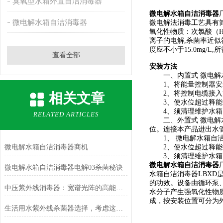
臭氧型水箱外置自洁消毒器
微电解水箱自洁消毒器
微电解水箱自洁消毒器
微电解法消毒工艺具有
氧化性物质：次氯酸（H
离子的电解,杀菌率近似符
度应不小于15.0mg/L
查看全部
安装方法
一、内置式 微电解水
1、将能量控制器安
2、将控制电缆接入
相关文章
3、使水位超过释能循
4、须清理维护水箱、
RELATED ARTICLES
二、外置式 微电解水
位。连接本产品进出水
1、 微电解水箱自洁
微电解水箱自洁消毒器商机
2、使水位超过释能循
3、须清理维护水箱、
微电解水箱自洁消毒器
微电解水箱自洁消毒器电解03杀菌秘诀
水箱自洁消毒器LBX
的功效。设备由循环泵
中压紫外线消毒器：宽谱光阵的高能洗礼
水分子产生强氧化性物
成，按安装位置可分为
生活用水紫外线杀菌器选择，考虑这些因素就可以了