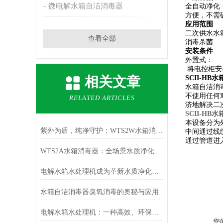
微电解水箱自洁消毒器
全自动净化
方便，不需
应用范围
二次供水水
查看全部
消毒杀菌
安装条件
外置式：
将电控柜安
相关文章
SCII-HB
水箱自洁消
不使用任何
RELATED ARTICLES
济地解决二
SCII-HB
本设备分为
紫外为盾，纯净守护：WTS2W水箱消毒器，二次供水安全的可靠屏障
中间通过线
通过管道进
WTS2A水箱消毒器：全场景水质净化，筑牢多领域用水安全防线
电解水箱水处理机成为革新水质净化的科技先锋
水箱自洁消毒器臭氧消毒的奥秘与应用
电解水箱水处理机：一种高效、环保的水质改善解决方案
您