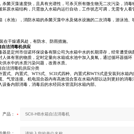
，杀菌灭藻速度快，且具有光谱性，可杀灭所有微生物无二次污染，消毒物质
破坏原水箱结构，只需放入水箱内运行自动，工作状态可调，无需专人看
箱（水池），消防水箱的杀菌灭藻中水及储水设施的二次消毒，游泳池、
装在干燥通风处，有防水、防雨措施。
水箱自洁消毒机
供应
毒器是定州市信诺环保设备有限公司为水箱中水的长期滞存，经常遭受病
对人体有害的物质，定时定量向水箱或水池中加入臭氧，通过循环器循环
次供水中的水质污染问题，改善水质。
水箱自洁消毒机
供应
分类
外置式、内置式、WTS式、SCII式四种。内置式和WTS式是安装到水
缆、气管连接。机电混合器内有高效混合泵在水箱内部以达到更好的消毒消
入设备内部消毒，消毒后的水经回水管流到水箱内部。
产品：
的单位：