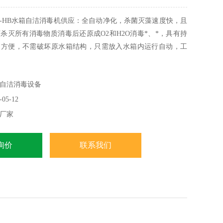
II-HB水箱自洁消毒机供应：全自动净化，杀菌灭藻速度快，且
杀灭所有消毒物质消毒后还原成O2和H2O消毒*、*，具有持
装方便，不需破坏原水箱结构，只需放入水箱内运行自动，工
需专人看管
自洁消毒设备
05-12
厂家
询价
联系我们