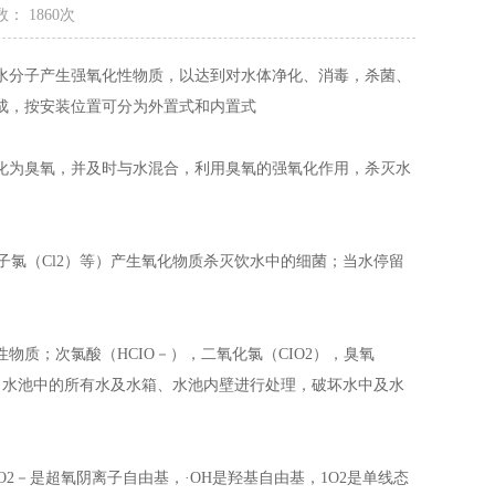
： 1860次
水分子产生强氧化性物质，以达到对水体净化、消毒，杀菌、
成，按安装位置可分为外置式和内置式
为臭氧，并及时与水混合，利用臭氧的强氧化作用，杀灭水
子氯（Cl2）等）产生氧化物质杀灭饮水中的细菌；当水停留
；次氯酸（HCIO－），二氧化氯（CIO2），臭氧
箱、水池中的所有水及水箱、水池内壁进行处理，破坏水中及水
2－是超氧阴离子自由基，·OH是羟基自由基，1O2是单线态