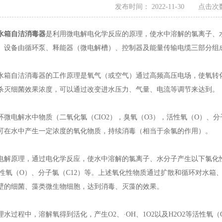
发布时间： 2022-11-30 点击次数
水箱自洁消毒器
是利用微电解电化学反应的原理，使水中溶解的氯离子、
。设备由循环泵、释能器（微电解槽）、控制器及能量传输电缆三部分组
自洁消毒器的工作原理是氧气（或空气）通过高频高压电场，使氧转化
杀灭细菌效果浓度，可以通过改变进水压力、气量、电流等调节来达到。
电解水中物质（二氧化氯（CIO2），臭氧（O3），活性氧（O）、分
可在水中产生一定浓度的氧化物质，持续消毒（相当于余氯的作用）。
原理，通过电化学反应，使水中溶解的氯离子、水分子产生以下氯化性物质
活性氧（O）、分子氯（C12）等。上述氧化性物质通过扩散和循环对水
壁的细菌、藻类微生物细胞，达到消毒、灭藻的效果。
过程中，溶解氧得到活化，产生O2、·OH、1O2以及H2O2等活性氧（O